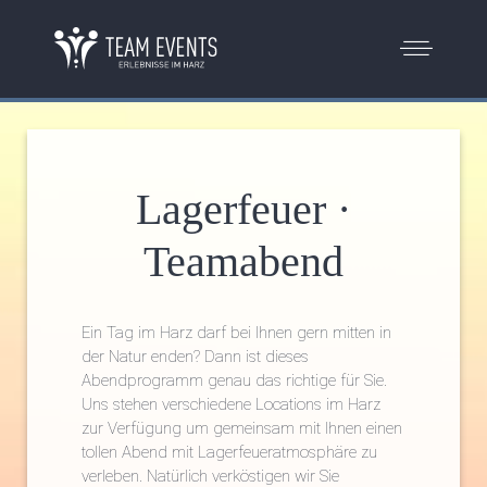
Lagerfeuer ·
Teamabend
Ein Tag im Harz darf bei Ihnen gern mitten in
der Natur enden? Dann ist dieses
Abendprogramm genau das richtige für Sie.
Uns stehen verschiedene Locations im Harz
zur Verfügung um gemeinsam mit Ihnen einen
tollen Abend mit Lagerfeueratmosphäre zu
verleben. Natürlich verköstigen wir Sie