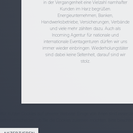
in der Vergangenheit eine Vielzahl namhafter
Kunden im Harz begrüßen.
Energieunternehmen, Banken,
Handwerksbetriebe, Versicherungen, Verbände
und viele mehr zählten dazu. Auch als
Incoming Agentur für nationale und
internationale Eventagenturen dürfen wir uns
immer wieder einbringen. Wiederholungstäter
sind dabei keine Seltenheit, darauf sind wir
stolz.
Wir nutzen Cookies auf unserer Website. Einige von ihnen sind essenzi
selbst entscheiden, ob Sie die Cookies zulassen möchten. Bitte beachte