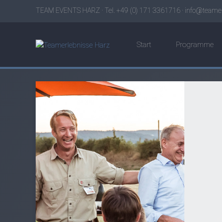
TEAM EVENTS HARZ · Tel. +49 (0) 171 3361716 ·
info@teamer
Start
Programme