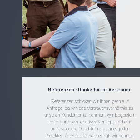
Referenzen · Danke für Ihr Vertrauen
Referenzen schicken wir Ihnen gern auf
Anfrage, da wir das Vertrauensverhältnis zu
unseren Kunden ernst nehmen. Wir begeistern
lieber durch ein kreatives Konzept und eine
professionelle Durchführung eines jeden
Projektes. Aber so viel sei gesagt: wir konnten