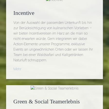
Incentive
Von der Auswahl der passenden Unterkunft bis hin
zur Berücksichtigung von kulinarischen Vorlieben –
wir bieten Incentivereisen im Harz an die man so
nicht erwarten würde. Gern integrieren wir dabei
Action-Elemente unserer Programme, exklusive
Events an ungewöhnlichen Orten oder wir lassen Ihr
Team bei einer Waldsafari und Kaltgetränken
Naturluft schnuppern.
Mehr
Green & Social Teamerlebnis