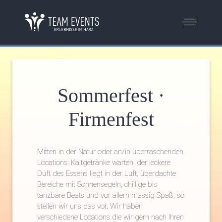
Sommerfest ·
Firmenfest
Mitten in der Natur oder an/in überraschenden
Locations: Kaltgetränke warten, der leckere
Duft des Essens liegt in der Luft, überdachte
Bereiche mit Sonnensegeln, chillige bis
tanzbare Beats und vor allem massig Spaß, so
stellen wir uns das vor. Wir haben
verschiedene Locations die wir gern nach Ihren