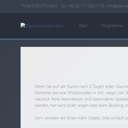
TEAM EVENTS HARZ · Tel. +49 (0) 171 3361716 ·
info@teamer
Start
Programme
Wenn Sie auf der Suche nach 2 Tagen voller Gaumen
Elemente wie eine Wildtiersafari in XXL-Jeeps inkl
natürlich feine Abendessen (mit besonderen Speis
werden, hier wird jeder zeigen was beim Bowling, b
Gern verraten wir Ihnen mehr Details, bitte einfach 