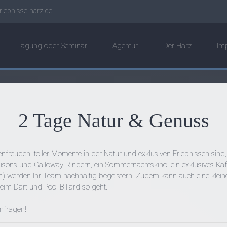
lebnisse-harz.de
Tagung oder Seminar
Agentur
Der Harz
Im
2 Tage Natur & Genuss
freuden, toller Momente in der Natur und exklusiven Erlebnissen sind,
. Bisons und Galloway-Rindern, ein Sommernachtskino, ein exklusives K
en) werden Ihr Team nachhaltig begeistern. Zudem kann auch eine kl
eim Dart und Pool-Billard so geht.
anfragen!