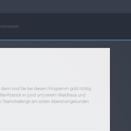
pressionen
 dann sind Sie bei diesem Programm gold richtig.
affee-Picknick in (und um) einem Waldhaus und
eine Teamchallenge am ersten Abend eingebunden