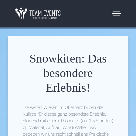
Snowkiten: Das
besondere
Erlebnis!
Die weiten Wiesen im Oberharz bilden die
Kulisse für dieses ganz besondere Erlebnis.
Startend mit einem Theorieteil (ca. 1,5 Stunden)
zu Material, Aufbau, Wind/Wetter usw.
begeben wir uns recht schnell ans Praktische.